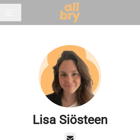
Dela sidan
KARRIÄRMENY
Lisa Siösteen
E-post