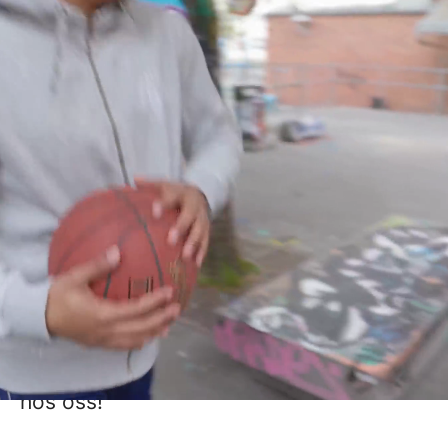
Bli en del av att
utforma elevhälsan på
elevens vis
Vill du också vara med och påverka
skolans arbete med elevhälsan? Vill du
vara en del av ett nytänkande företag
som skapar nya möjligheter för barn och
ungas psykiska hälsa? Om du känner
igen dig så kanske du är nästa lagkamrat
hos oss!