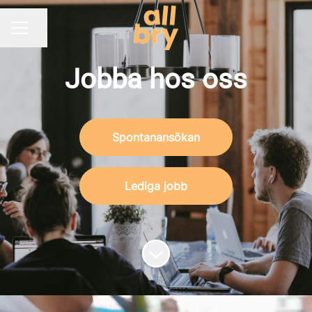
Dela sidan
KARRIÄRMENY
Jobba hos oss
Spontanansökan
Lediga jobb
Skrolla för mer innehåll